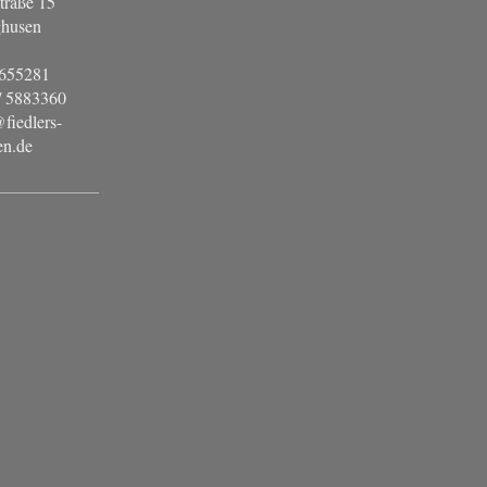
traße 15
ghusen
3655281
/ 5883360
fiedlers-
en.de