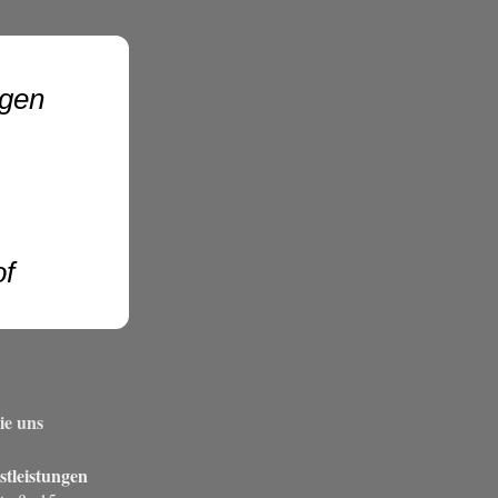
en
of
ie uns
stleistungen