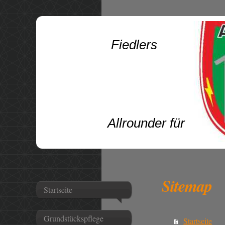
Fiedlers
Allround
Sitemap
Startseite
Grundstückspflege
Startseite